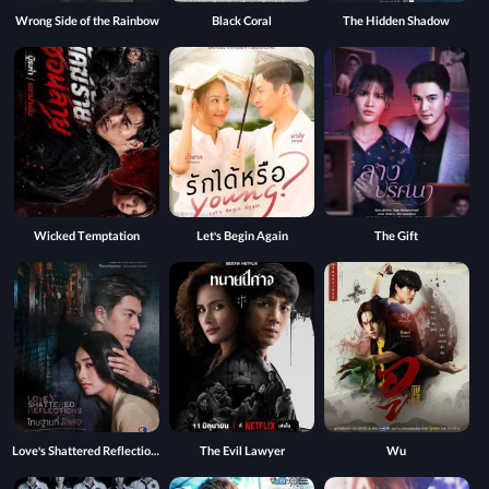
Wrong Side of the Rainbow
Black Coral
The Hidden Shadow
Wicked Temptation
Let's Begin Again
The Gift
Love's Shattered Reflections
The Evil Lawyer
Wu