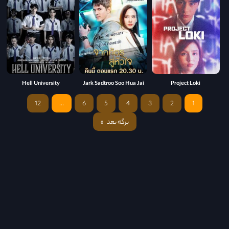
Hell University
Jark Sadtroo Soo Hua Jai
Project Loki
12
…
6
5
4
3
2
1
برگه بعد
»