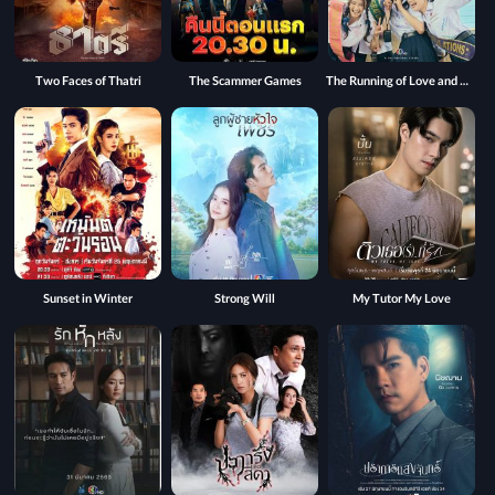
Two Faces of Thatri
The Scammer Games
The Running of Love and Money
Sunset in Winter
Strong Will
My Tutor My Love