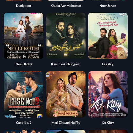
Duniyapur
Khuda Aur Mohabbat
Noor Jahan
Neeli Kothi
Kaisi Teri Khudgarzi
Faaslay
Case No. 9
Meri Zindagi Hai Tu
Xo Kitty