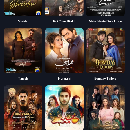
Shaidai
Koi Chand Rakh
Main Manto Nahi Hoon
Tapish
Humrahi
Bombay Tailors