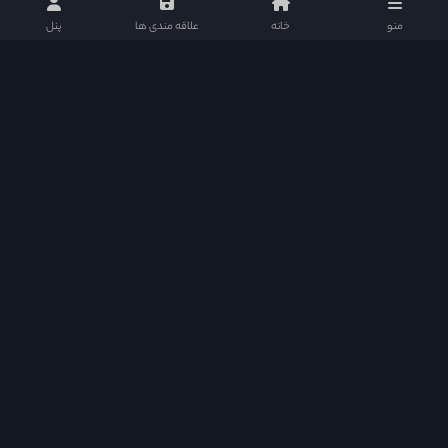
منو
خانه
علاقه مندی ها
پنل
دراما دی ال در شبکه های اجتماعی
دسترسی سریع
Quick Access