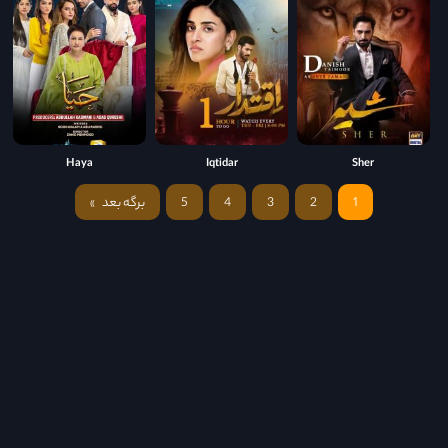
Haya
Iqtidar
Sher
1
2
3
4
5
برگه بعد
»