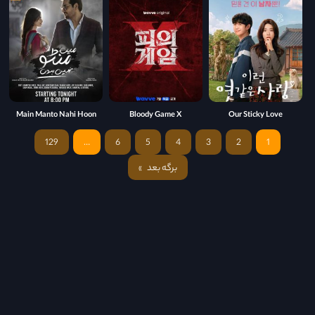
Main Manto Nahi Hoon
Bloody Game X
Our Sticky Love
129
…
6
5
4
3
2
1
برگه بعد
»