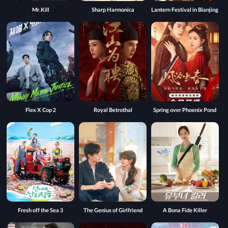
Mr.Kill
Sharp Harmonica
Lantern Festival in Bianjing
Flex X Cop 2
Royal Betrothal
Spring over Phoenix Pond
Fresh off the Sea 3
The Genius of Girlfriend
A Bona Fide Killer