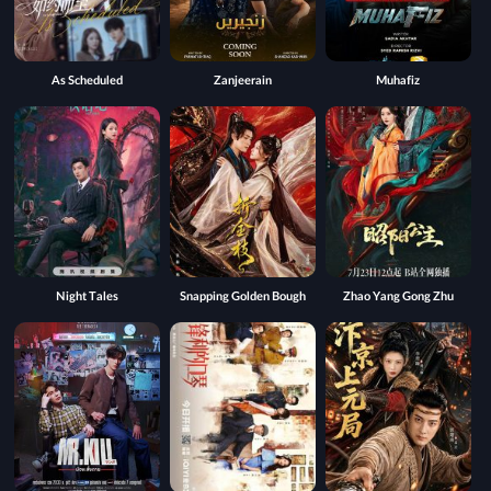
As Scheduled
Zanjeerain
Muhafiz
Night Tales
Snapping Golden Bough
Zhao Yang Gong Zhu