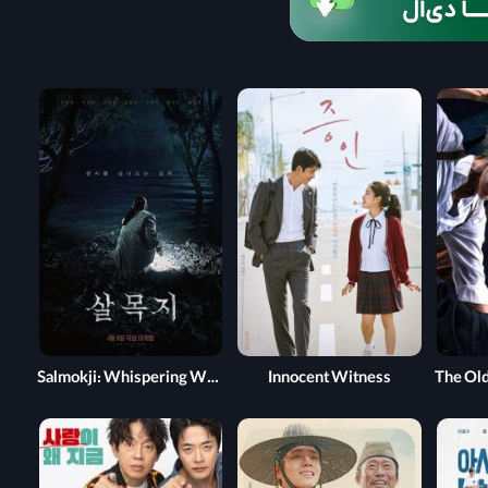
Salmokji: Whispering Water
Innocent Witness