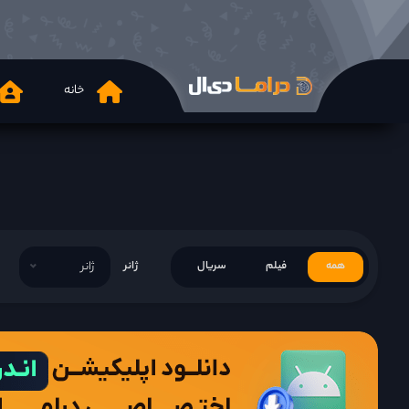
خانه
همه
فیلم
سریال
ژانر
ژانر