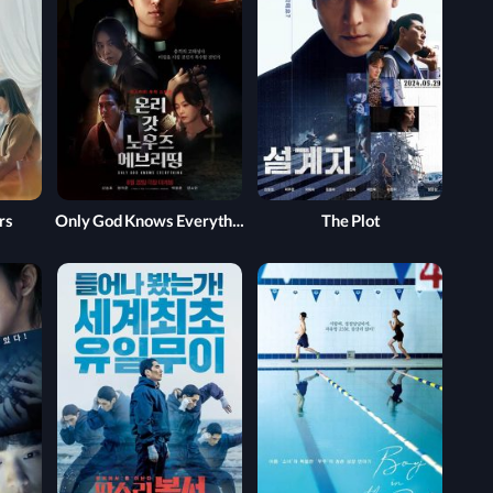
rs
Only God Knows Everything
The Plot