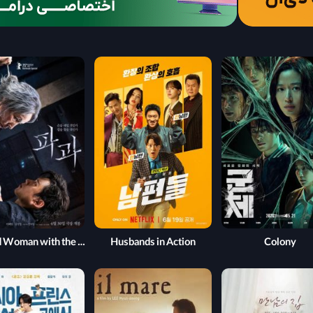
The Old Woman with the Knife
Husbands in Action
Colony