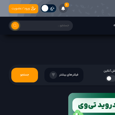
6
ورود/عضویت
ه
 آنلاین
فیلتر های بیشتر
جستجو