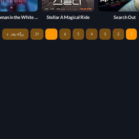
The Woman in the White Car
Stellar A Magical Ride
Search Out
1
2
3
4
5
6
…
21
برگه بعد
»