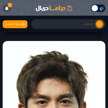
6
ورود/عضویت