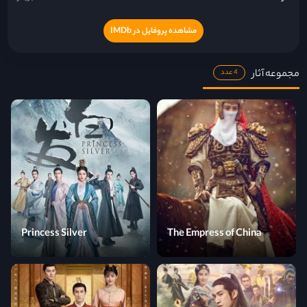
مشاهده پروفایل در IMDb
مجموعه آثار
4 عدد
Princess Silver
The Empress of China