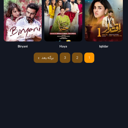
Biryani
Haya
Iqtidar
1
2
3
برگه بعد
»