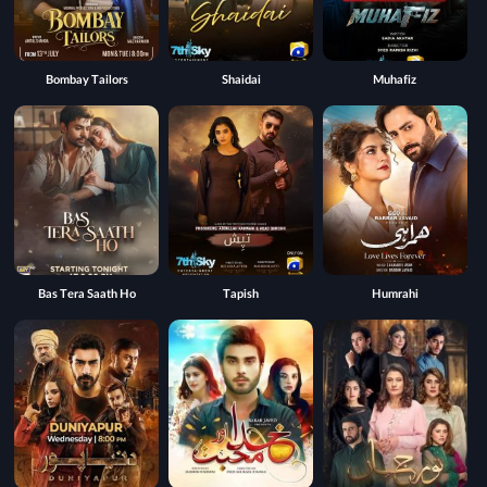
Bombay Tailors
Shaidai
Muhafiz
Bas Tera Saath Ho
Tapish
Humrahi