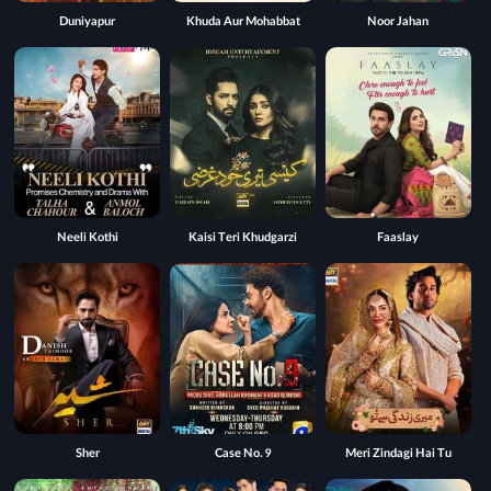
Duniyapur
Khuda Aur Mohabbat
Noor Jahan
Neeli Kothi
Kaisi Teri Khudgarzi
Faaslay
Sher
Case No. 9
Meri Zindagi Hai Tu