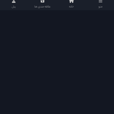
منو
خانه
علاقه مندی ها
پنل
دراما دی ال در شبکه های اجتماعی
دسترسی سریع
Quick Access