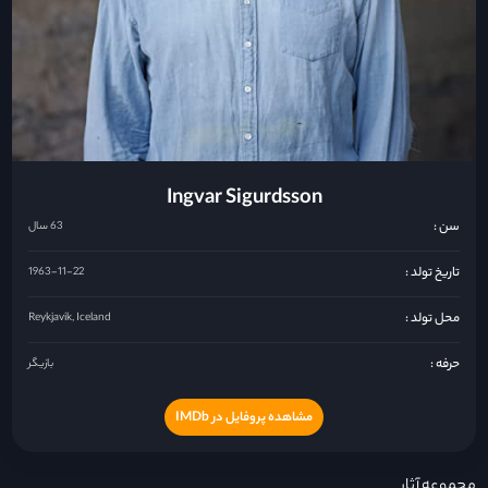
Ingvar Sigurdsson
سن :
63 سال
تاریخ تولد :
1963-11-22
محل تولد :
Reykjavik, Iceland
حرفه :
بازیگر
مشاهده پروفایل در IMDb
مجموعه آثار