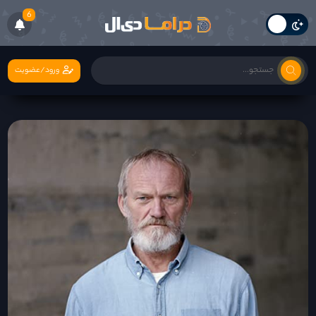
6
ورود/عضویت