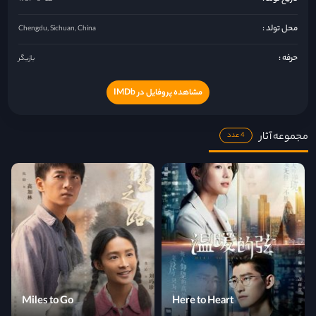
محل تولد :
Chengdu, Sichuan, China
حرفه :
بازیگر
مشاهده پروفایل در IMDb
مجموعه آثار
4 عدد
Miles to Go
Here to Heart