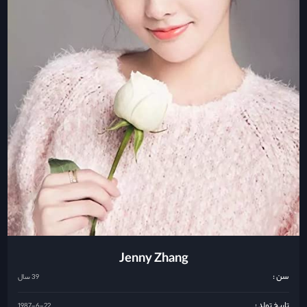
Jenny Zhang
سن :
39 سال
تاریخ تولد :
1987-6-22