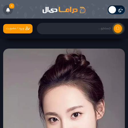
6
ورود/عضویت