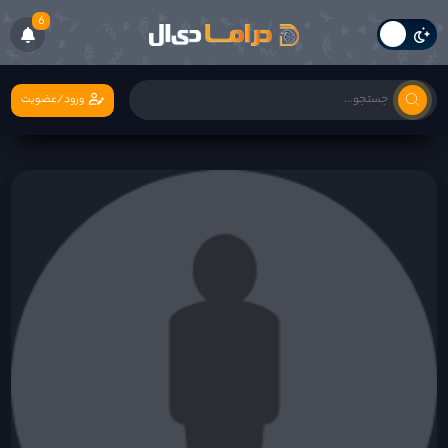
6
ورود/عضویت