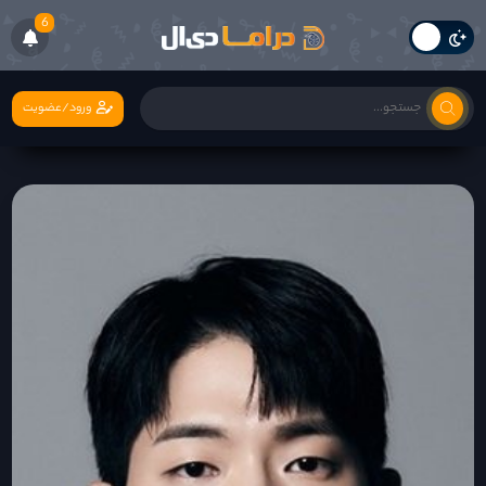
6
ورود/عضویت