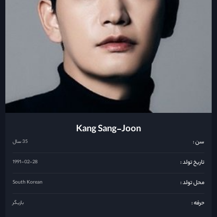
Kang Sang-Joon
سن :
35 سال
تاریخ تولد :
1991-02-28
محل تولد :
South Korean
حرفه :
بازیگر