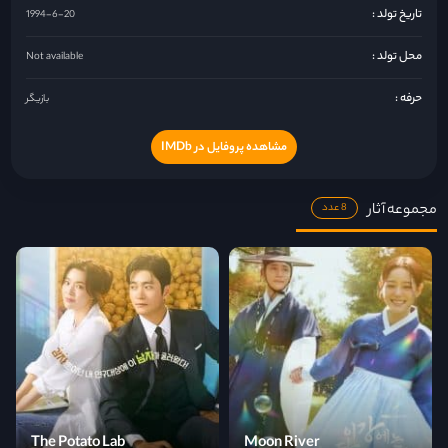
تاریخ تولد :
1994-6-20
محل تولد :
Not available
حرفه :
بازیگر
مشاهده پروفایل در IMDb
مجموعه آثار
8 عدد
The Potato Lab
Moon River