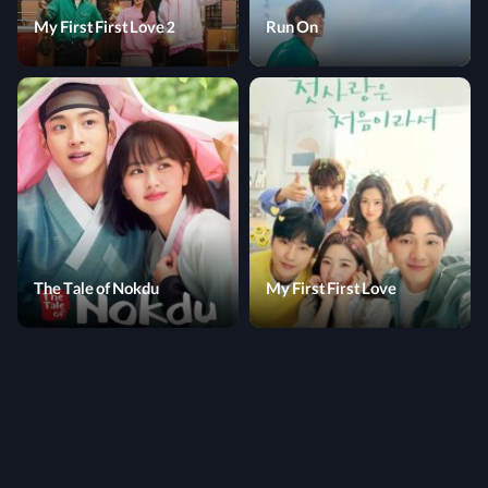
My First First Love 2
Run On
The Tale of Nokdu
My First First Love