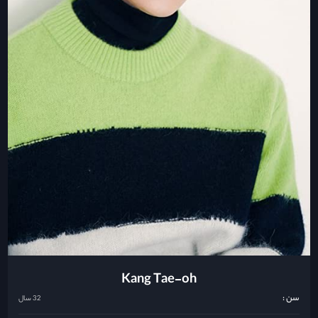
Kang Tae-oh
سن :
32 سال