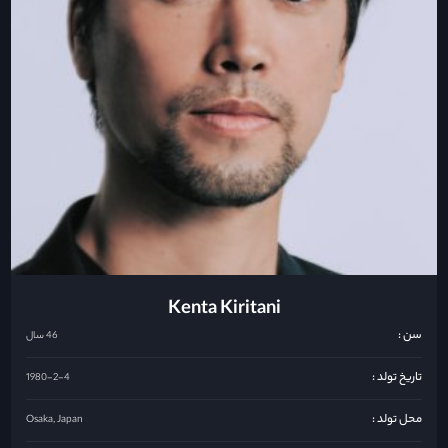
Kenta Kiritani
سن :
46 سال
تاریخ تولد :
1980-2-4
محل تولد :
Osaka, Japan