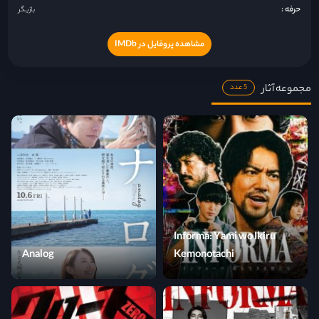
حرفه :
بازیگر
مشاهده پروفایل در IMDb
مجموعه آثار
5 عدد
Informa: Yami wo Ikiru
Analog
Kemonotachi