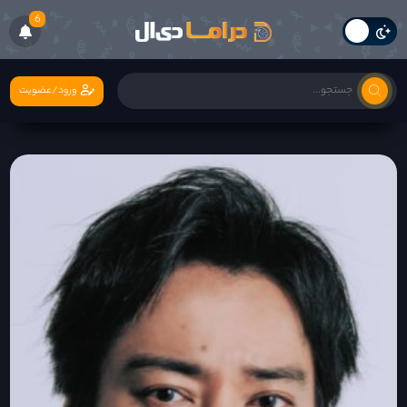
6
ورود/عضویت