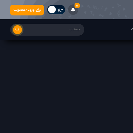
6
ورود/عضویت
ه