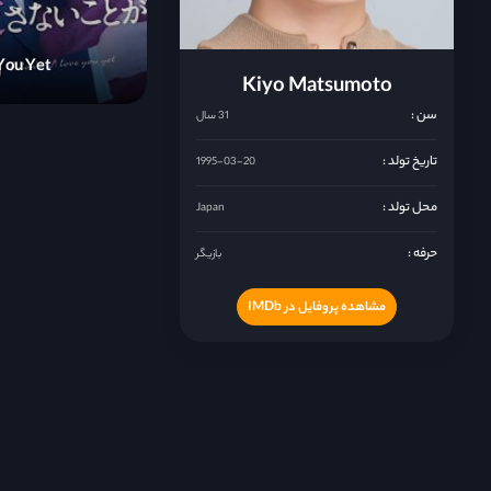
 You Yet
Kiyo Matsumoto
سن :
31 سال
تاریخ تولد :
1995-03-20
محل تولد :
Japan
حرفه :
بازیگر
مشاهده پروفایل در IMDb