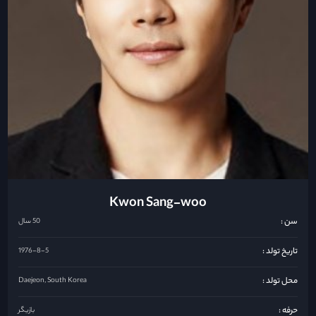
Kwon Sang-woo
سن :
50 سال
تاریخ تولد :
1976-8-5
محل تولد :
Daejeon, South Korea
حرفه :
بازیگر