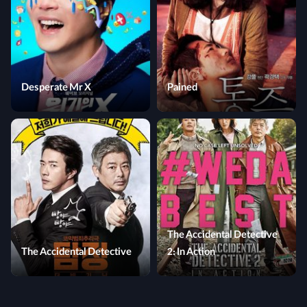
Desperate Mr X
Pained
The Accidental Detective
The Accidental Detective
2: In Action