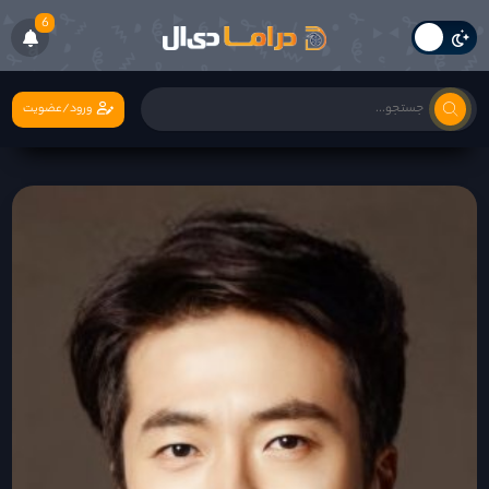
6
ورود/عضویت