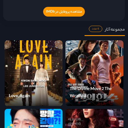
مشاهده پروفایل در IMDb
مجموعه آثار
6 عدد
The Divine Move 2 The
Love, Again
Wrathful