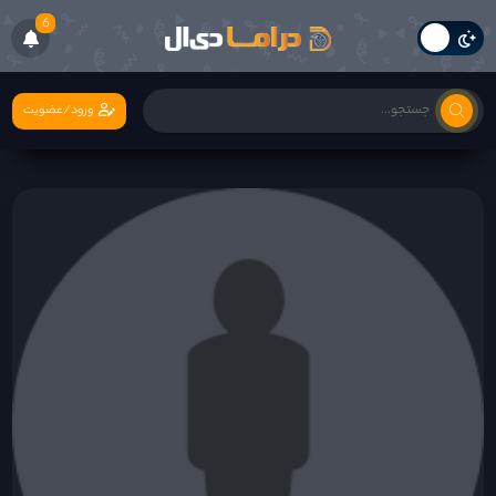
6
ورود/عضویت