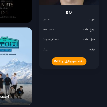
RM
سن :
32 سال
تاریخ تولد :
1994-09-12
محل تولد :
Goyang, Korea
حرفه :
بازیگر
مشاهده پروفایل در IMDb
yage 4