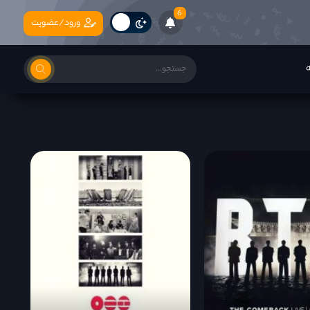
6
ورود/عضویت
ه