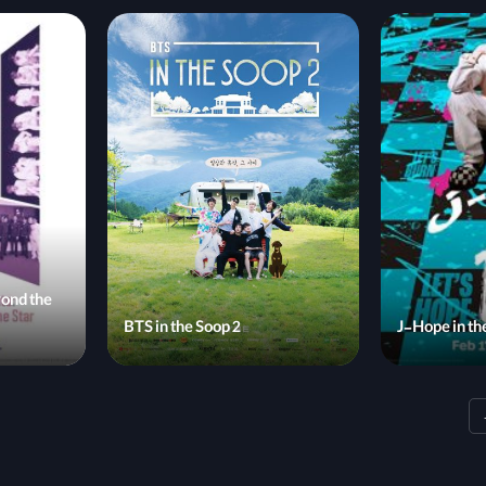
ond the
BTS in the Soop 2
J-Hope in th