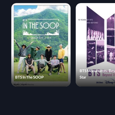
BTS Monuments: Bey
BTS In The SOOP
Star