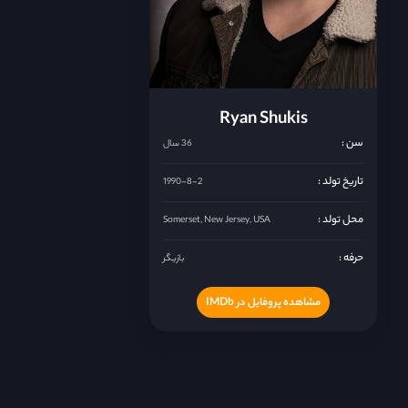
Ryan Shukis
سن :
36 سال
تاریخ تولد :
1990-8-2
محل تولد :
Somerset, New Jersey, USA
حرفه :
بازیگر
مشاهده پروفایل در IMDb