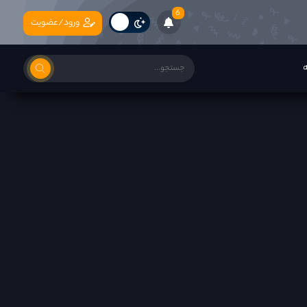
6
ورود/عضویت
ه