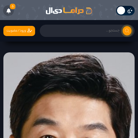
6
ورود/عضویت