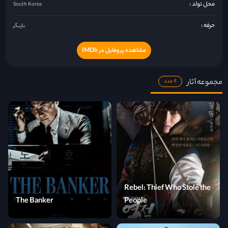
محل تولد :
South Korea
حرفه :
بازیگر
مشاهده پروفایل در IMDb
مجموعه آثار
4 عدد
Rebel: Thief Who Stole the
The Banker
People