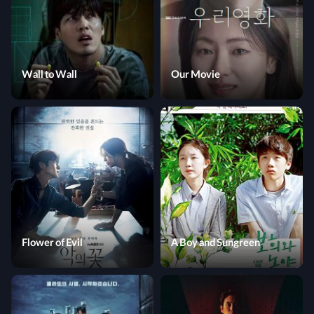
Wall to Wall
Our Movie
Flower of Evil
A Boy and Sungreen