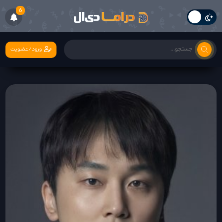
6
ورود/عضویت