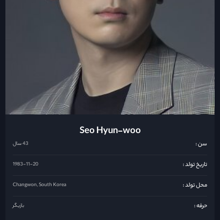
Seo Hyun-woo
سن :
43 سال
تاریخ تولد :
1983-11-20
محل تولد :
Changwon, South Korea
حرفه :
بازیگر