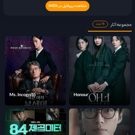
مشاهده پروفایل در IMDb
مجموعه آثار
18 عدد
Ms. Incognito
Honour