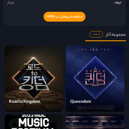
حرفه :
بازیگر
مشاهده پروفایل در IMDb
مجموعه آثار
4 عدد
Road to Kingdom
Queendom