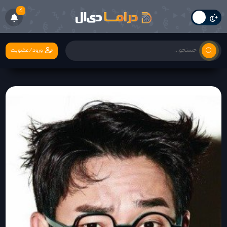
6
ورود/عضویت