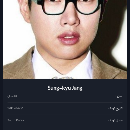
Sung-kyu Jang
سن :
43 سال
تاریخ تولد :
1983-04-21
محل تولد :
South Korea