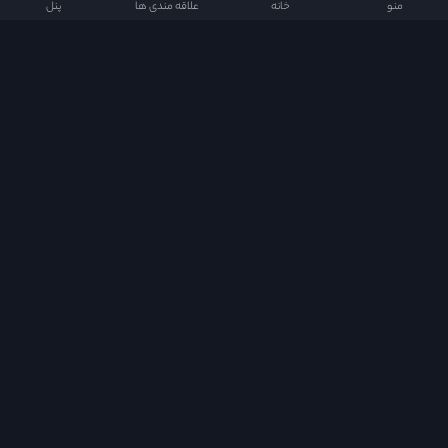
منو
خانه
علاقه مندی ها
پنل
دراما دی ال در شبکه های اجتماعی
دسترسی سریع
Quick Access
خانه