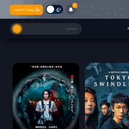
6
ورود/عضویت
ه