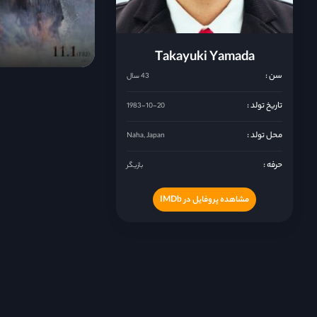
Takayuki Yamada
سن :
43 سال
تاریخ تولد :
1983-10-20
محل تولد :
Naha, Japan
حرفه :
بازیگر
مشاهده پروفایل در IMDb