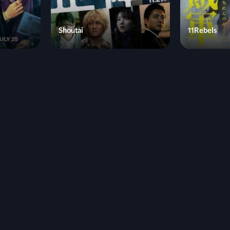
Shoutai
11Rebels