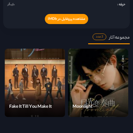
حرفه :
بازیگر
مشاهده پروفایل در IMDb
مجموعه آثار
2 عدد
Fake It Till You Make It
Moonlight