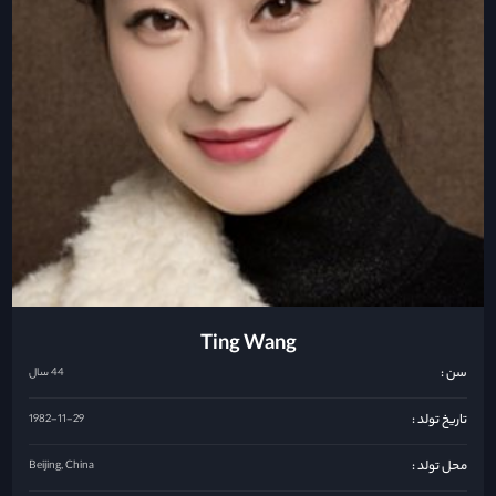
Ting Wang
سن :
44 سال
تاریخ تولد :
1982-11-29
محل تولد :
Beijing, China