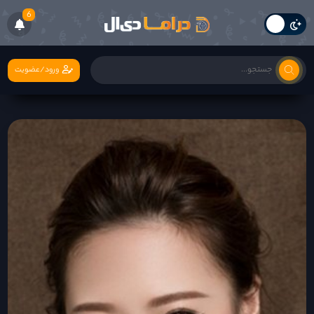
6
ورود/عضویت