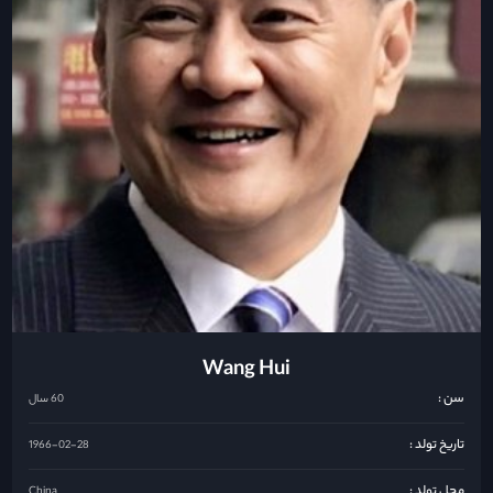
Wang Hui
سن :
60 سال
تاریخ تولد :
1966-02-28
محل تولد :
China