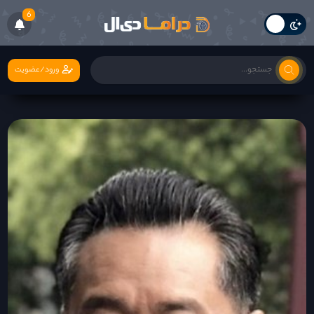
6
ورود/عضویت