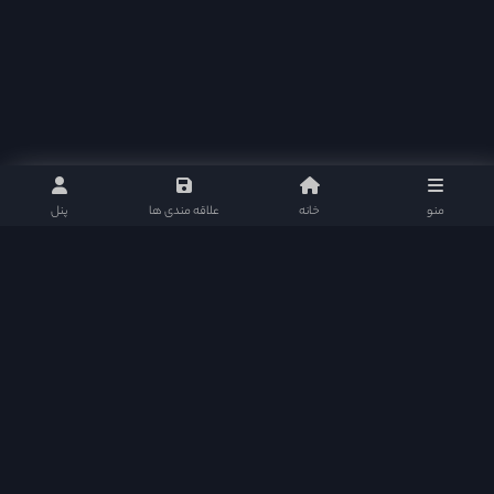
منو
خانه
علاقه مندی ها
پنل
دراما دی ال در شبکه های اجتماعی