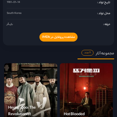
تاریخ تولد :
1981-01-14
محل تولد :
South Korea
حرفه :
بازیگر
مشاهده پروفایل در IMDb
مجموعه آثار
9 عدد
Heung-boo: The
Revolutionist
Hot Blooded