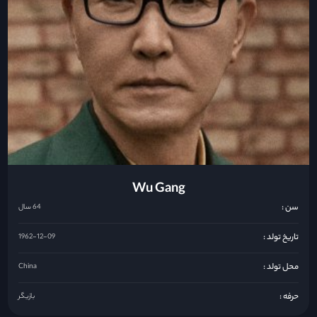
Wu Gang
سن :
64 سال
تاریخ تولد :
1962-12-09
محل تولد :
China
حرفه :
بازیگر