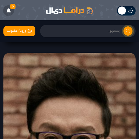
6
ورود/عضویت