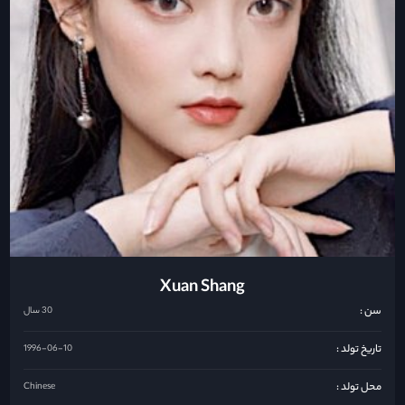
Xuan Shang
سن :
30 سال
تاریخ تولد :
1996-06-10
محل تولد :
Chinese