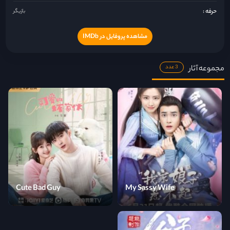
حرفه :
بازیگر
مشاهده پروفایل در IMDb
مجموعه آثار
3 عدد
Cute Bad Guy
My Sassy Wife