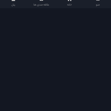
منو
خانه
علاقه مندی ها
پنل
دراما دی ال در شبکه های اجتماعی
دسترسی سریع
Quick Access
خانه