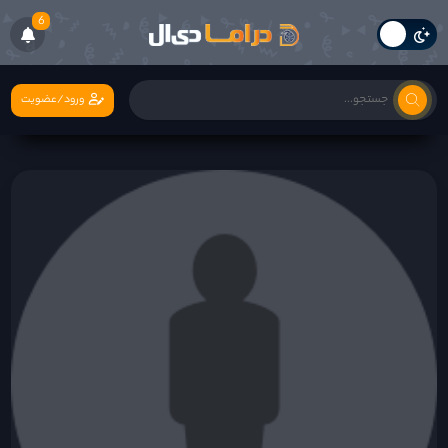
6
ورود/عضویت