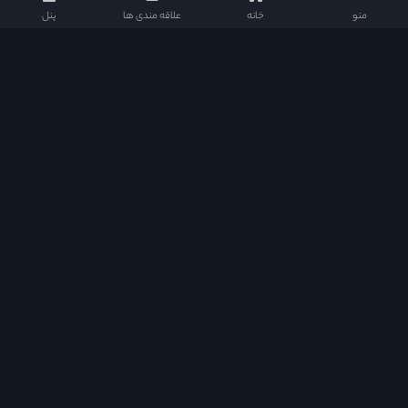
منو
خانه
علاقه مندی ها
پنل
دراما دی ال در شبکه های اجتماعی
دسترسی سریع
Quick Access
خانه