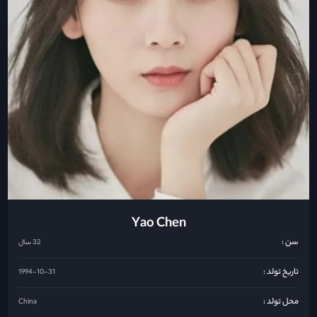
Yao Chen
سن :
32 سال
تاریخ تولد :
1994-10-31
محل تولد :
China