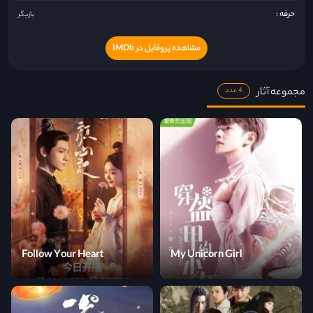
حرفه :
بازیگر
مشاهده پروفایل در IMDb
مجموعه آثار
4 عدد
Follow Your Heart
My Unicorn Girl