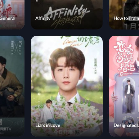
e General
Affinity
How to Train
Liars in Love
Designated 