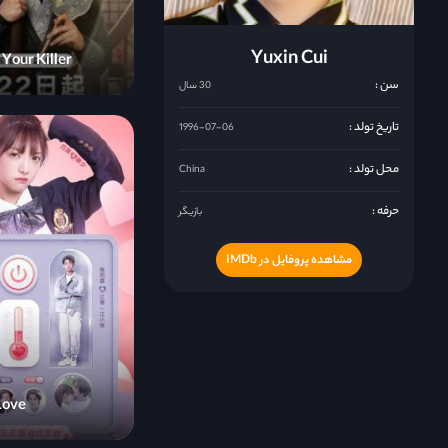
Yuxin Cui
 Your Killer
سن :
30 سال
تاریخ تولد :
1996-07-06
محل تولد :
China
حرفه :
بازیگر
مشاهده پروفایل در IMDb
Love