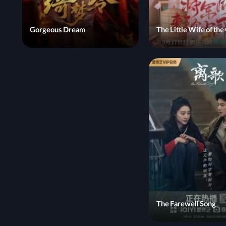
Gorgeous Dream
The Little Wife of th
The Farewell Song