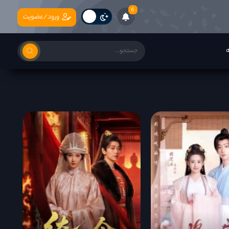
6
ورود/عضویت
ه