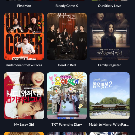
First Man
Bloody Game X
Our Sticky Love
Undercover Chef - Korea
Pearl in Red
Family Register
My Sassy Girl
TXT Parenting Diary
Match to Marry: With Parents 2