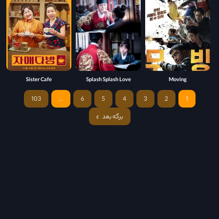
Sister Cafe
Splash Splash Love
Moving
103
…
6
5
4
3
2
1
برگه بعد
»