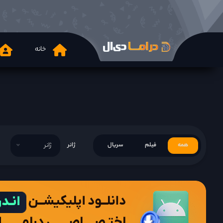
خانه
همه
فیلم
سریال
ژانر
ژانر