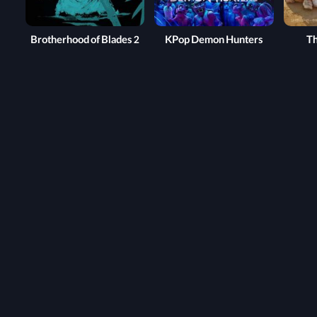
Brotherhood of Blades 2
KPop Demon Hunters
Th