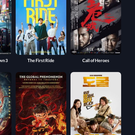
wn 3
The First Ride
Call of Heroes