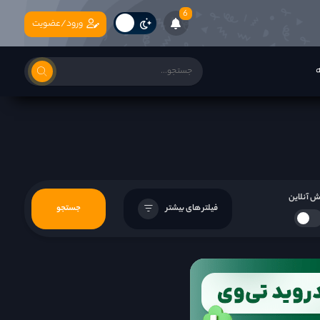
6
ورود/عضویت
ه
 آنلاین
فیلتر های بیشتر
جستجو