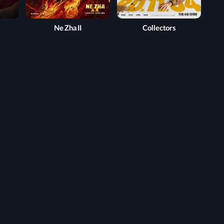
Ne Zha II
Collectors