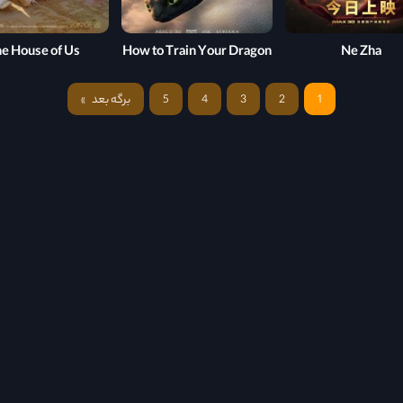
e House of Us
How to Train Your Dragon
Ne Zha
1
2
3
4
5
برگه بعد
»