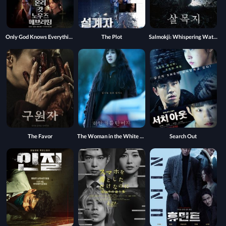
Only God Knows Everything
The Plot
Salmokji: Whispering Water
The Favor
The Woman in the White Car
Search Out