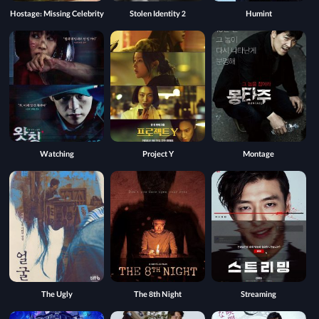
Hostage: Missing Celebrity
Stolen Identity 2
Humint
Watching
Project Y
Montage
The Ugly
The 8th Night
Streaming