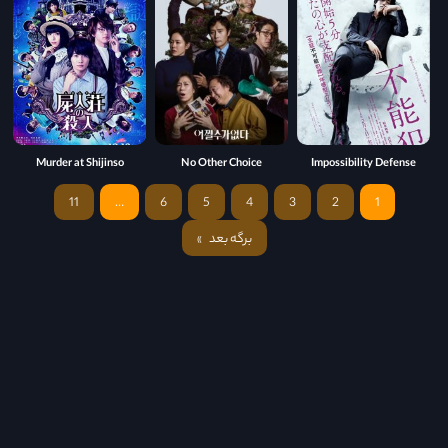
Murder at Shijinso
No Other Choice
Impossibility Defense
11
…
6
5
4
3
2
1
برگه بعد
»