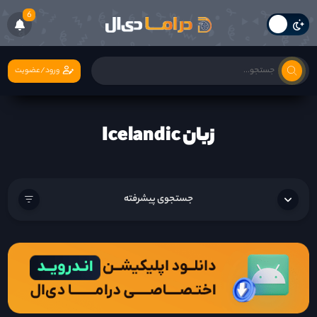
6
ورود/عضویت
زبان Icelandic
جستجوی پیشرفته