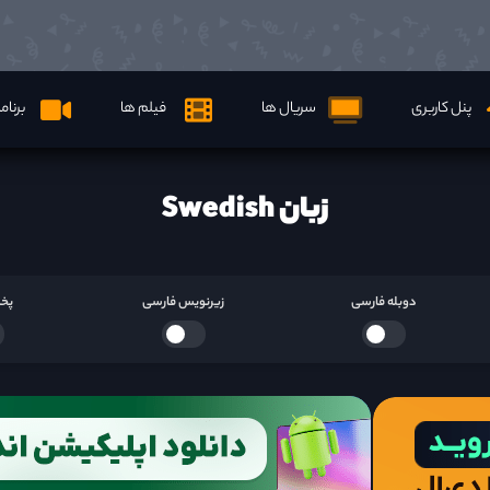
پنل کاربری
سریال ها
فیلم ها
برنام
زبان Swedish
دوبله فارسی
زیرنویس فارسی
پخش