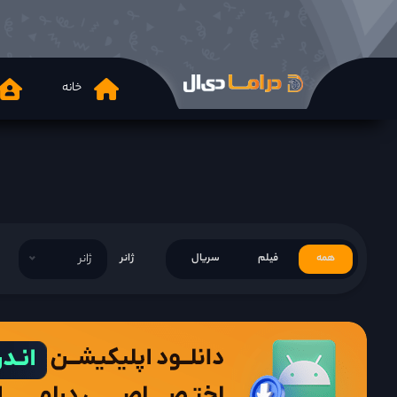
خانه
همه
فیلم
سریال
ژانر
ژانر