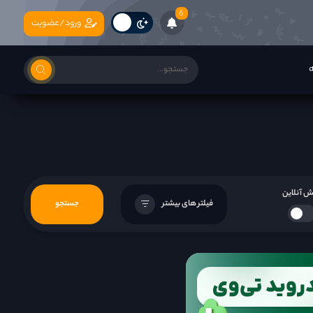
6
ورود/عضویت
ه
 آنلاین
فیلتر های بیشتر
جستجو