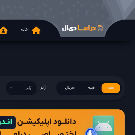
خانه
همه
فیلم
سریال
ژانر
ژانر