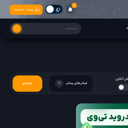
6
ورود/عضویت
ه
 آنلاین
فیلتر های بیشتر
جستجو