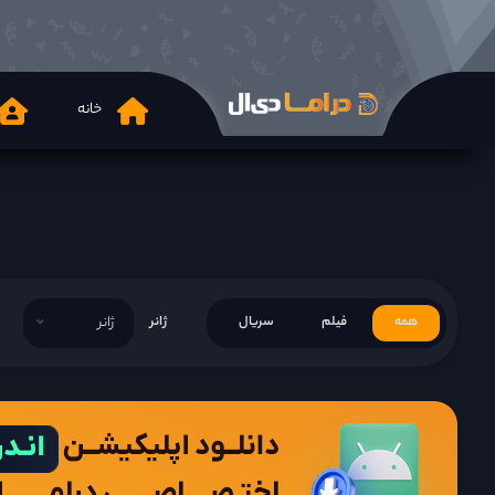
خانه
همه
فیلم
سریال
ژانر
ژانر