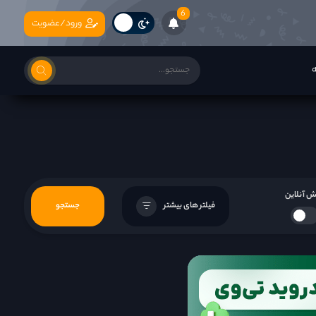
6
ورود/عضویت
ه
 آنلاین
فیلتر های بیشتر
جستجو