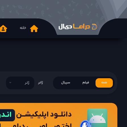
خانه
همه
فیلم
سریال
ژانر
ژانر