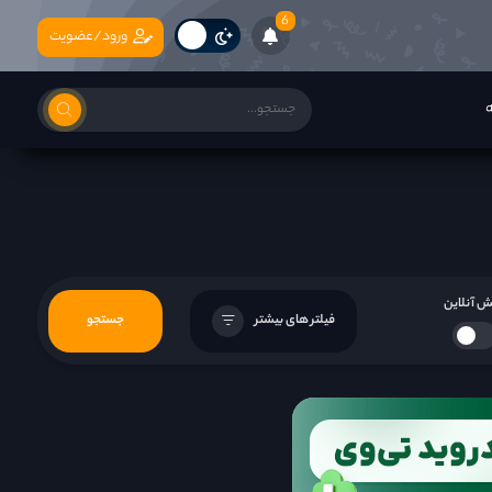
6
ورود/عضویت
ه
 آنلاین
فیلتر های بیشتر
جستجو