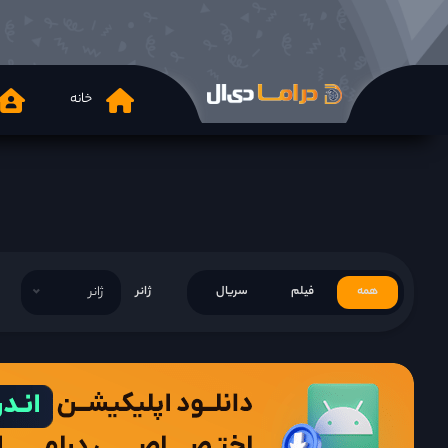
خانه
همه
فیلم
سریال
ژانر
ژانر