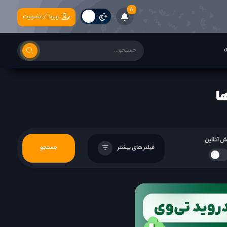
6
ورود/عضویت
ه
 آنلاین
فیلتر های بیشتر
جستجو