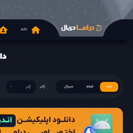
خانه
دانلود  2015
همه
فیلم
سریال
ژانر
ژانر