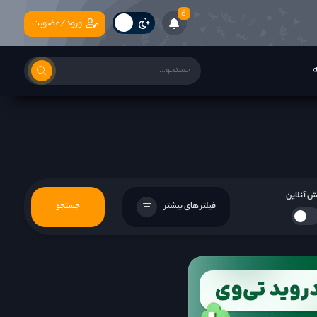
6
ورود/عضویت
ه
 آنلاین
فیلتر های بیشتر
جستجو