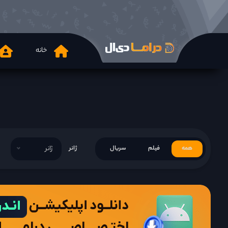
خانه
همه
فیلم
سریال
ژانر
ژانر