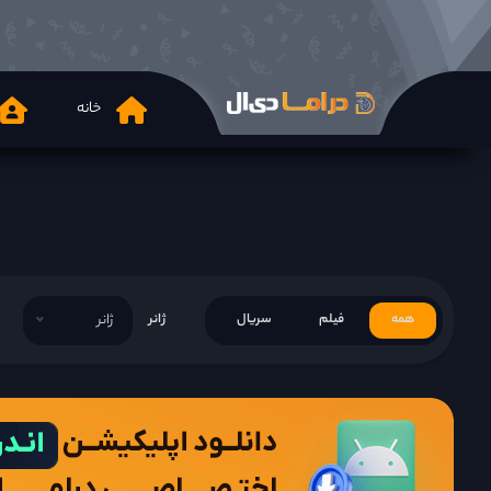
خانه
همه
فیلم
سریال
ژانر
ژانر