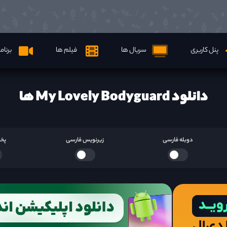
پنل کاربری
سریال ها
فیلم ها
برنام
دانلود My Lovely Bodyguard ها
دوبله فارسی
زیرنویس فارسی
پخش