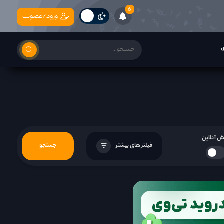
6
ورود/عضویت
ه
 آنلاین
فیلتر های بیشتر
جستجو