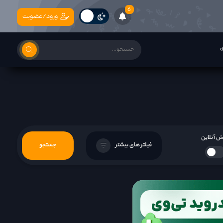
6
ورود/عضویت
ه
 آنلاین
فیلتر های بیشتر
جستجو