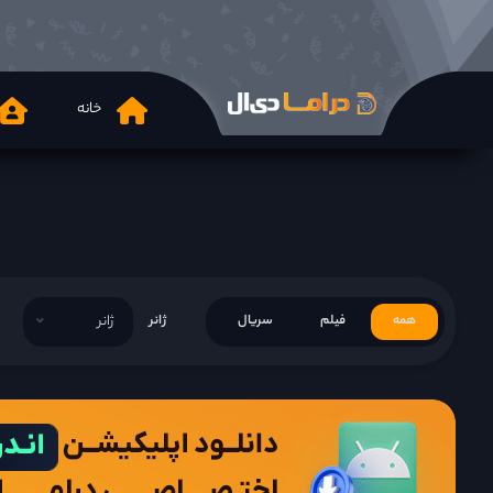
خانه
همه
فیلم
سریال
ژانر
ژانر