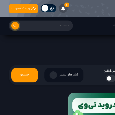
6
ورود/عضویت
ه
 آنلاین
فیلتر های بیشتر
جستجو