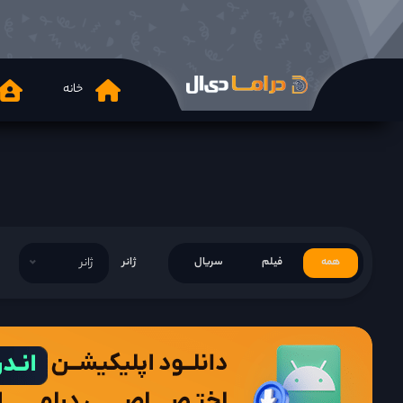
خانه
همه
فیلم
سریال
ژانر
ژانر