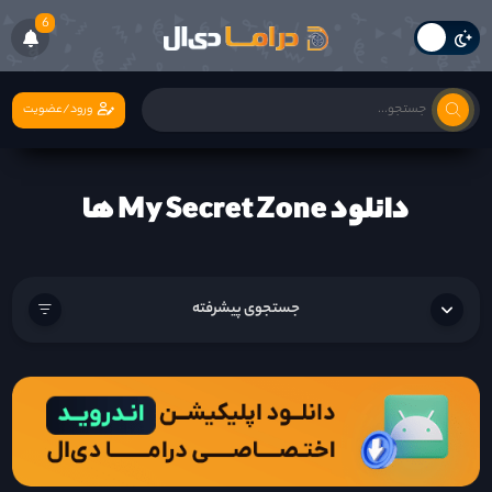
6
ورود/عضویت
دانلود My Secret Zone ها
جستجوی پیشرفته