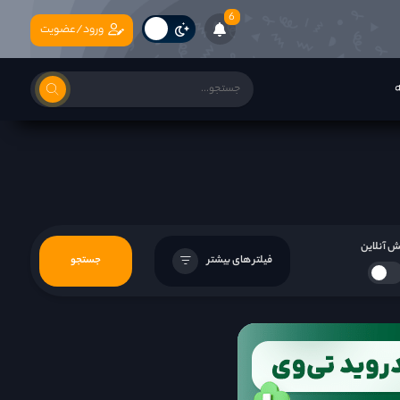
6
ورود/عضویت
ه
 آنلاین
فیلتر های بیشتر
جستجو