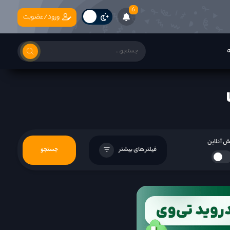
6
ورود/عضویت
ه
 آنلاین
فیلتر های بیشتر
جستجو