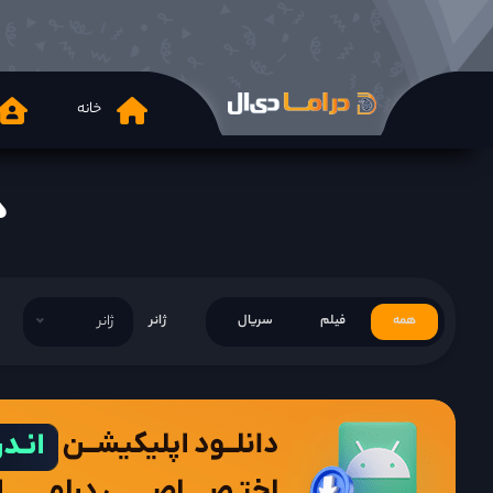
خانه
دانل
همه
فیلم
سریال
ژانر
ژانر