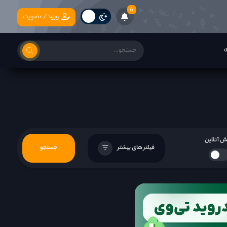
6
ورود/عضویت
ه
 آنلاین
فیلتر های بیشتر
جستجو