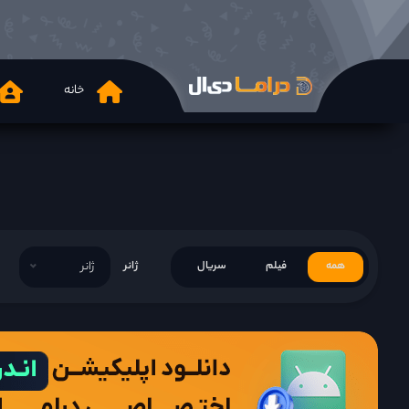
خانه
همه
فیلم
سریال
ژانر
ژانر