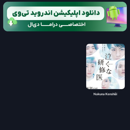
Nakuna Kenshûi