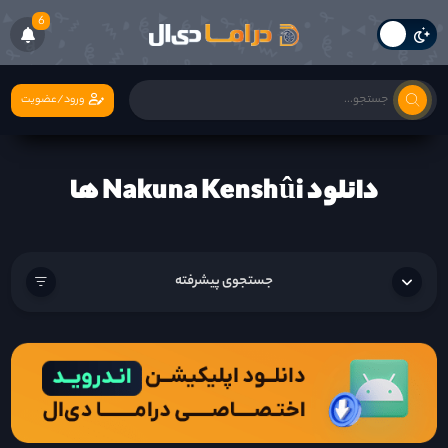
6
ورود/عضویت
دانلود Nakuna Kenshûi ها
جستجوی پیشرفته