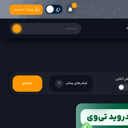
6
ورود/عضویت
ه
 آنلاین
فیلتر های بیشتر
جستجو