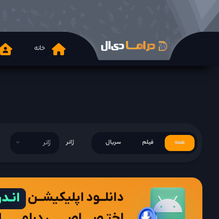
خانه
همه
فیلم
سریال
ژانر
ژانر