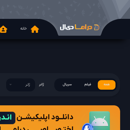
خانه
همه
فیلم
سریال
ژانر
ژانر