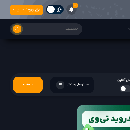
6
ورود/عضویت
ه
 آنلاین
فیلتر های بیشتر
جستجو